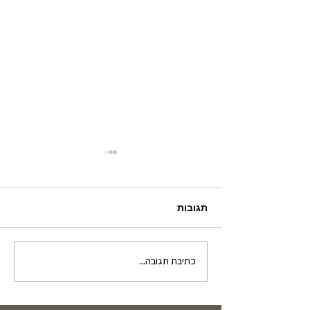
תגובות
על שימוש היתר בתרופות
כתיבת תגובה...
והשפעתם על בריאות
הציבור