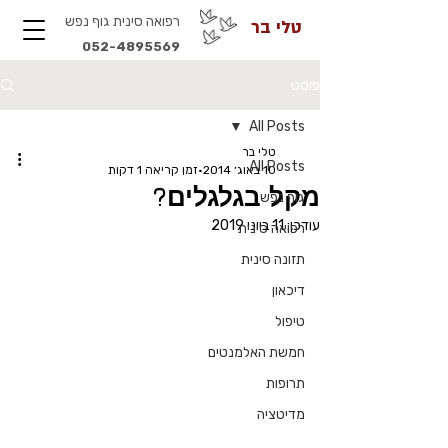
רפואה סינית גוף נפש
טלי בר
052-4895569
פוסט
All Posts
טלי בר
All Posts
10 באוג׳ 2014
זמן קריאה 1 דקות
מקל בגלגלים?
גוף נפש
עודכן:
11 ביוני 2019
רפואה סינית
תזונה סינית
דיכאון
טיפול
חמשת האלמנטים
תרופות
מדיטציה