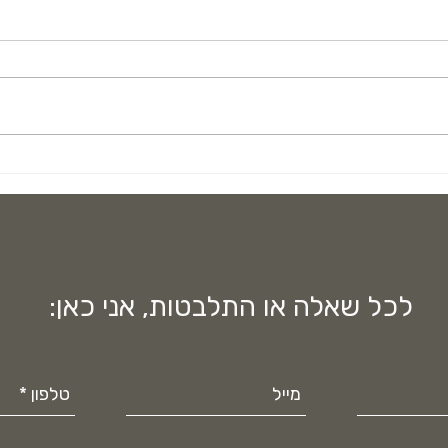
בחזרה
על שימוש היתר בתרופות
והשפעתם על בריאות הציבור
לכל שאלה או התלבטות, אני כאן: