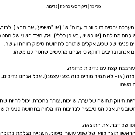
טלי בר | דיקור סיני בחיפה | נדיבות
מערכת יחסים דו כיוונית עם ה"יש" (או "השפע", אם תרצו). לרוב
להם מה לתת (או כשיש, באופן כללי). ואז, הצד השני של המטב
ים פנימי של שפע, אקלים שתורם לתחושת סיפוק רווחה ועושר.
אנחנו נדיבים דווקא כי אנחנו מרגישים שחסר לנו משהו.   
עורבבת קצת עם נדיבות מדומה.
ה (או - לא תמיד מודים בזה בפני עצמנו), אבל אנחנו נדיבים... ו
 משהו.
היות חיזוק תחושה של ערך, שייכות, צורך בהכרה. יכול להיות שהינ
שוב מה, אבל המוטיבציה לנדיבות הזו מלווה בתחושה פנימית של 
סופו של דבר, את התוצאה.
ראשון תוצר לוואי של שפע עושר וסיפוק, השנייה מגלמת בתוכה 