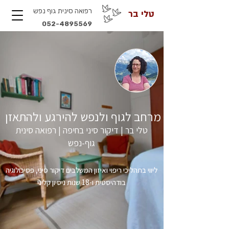
רפואה סינית גוף נפש
טלי בר
052-4895569
מרחב לגוף ולנפש להירגע ולהתאזן
טלי בר | דיקור סיני בחיפה | רפואה סינית
גוף-נפש
ליווי בתהליכי ריפוי ואיזון המשלבים דיקור סיני, פסיכולוגיה
בודהיסטית ו-18 שנות ניסיון קליני