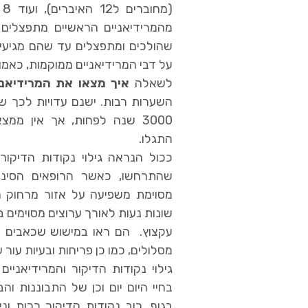
(מ
מהמרידיאניים הראשיים מתפצלים ע
שהולכים ומתפצלים עד שהם מגיעי
על דבי המרידיאניים ממוקמות, כאמור
לשאלה
איך מצאו את המרידיאני
השערות רבות. ישנם עדויות לכך שג
3000 שנה לפחות, אך אין ממצ
התגלו.
ככול הנראה גילוי נקודות הדיקור
שהתרחשו, כאשר הרופאים הסיני
מסוימת משפיעה על אזור מרחוק 
שונות נעות לאורך ערוצים מסוימים ב
עקצוץ. הם ראו במישוש שכאבים מ
מסלולים, כמו כן פריחות ובעיות עור ש
גילוי נקודות הדיקור והמרידיאניי
בחיי היום יום וכן של התבוננות ו
בגוף .רוב נקודות הדיקור רכות ונ