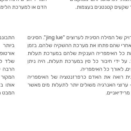
ד שקעים קטנטנים בעצמות.
הדם או למערכת הלימ
- אינה תרגום מדויק של המילה הסינית לערוצים "jing lue". הסינים
התבוננ
 אחרי שהם פתחו את מערכת ההשקיה שלהם. בזמן
ביותר 
 את כל האימפריה הענקית שלהם במערכת תעלות
אורטופד
על ידי חיבור כל סין במערכת תעלות, היה ניתן
שלד לבי
ים, לאורך כל האימפריה.
הרבה ע
ינית רואה את האדם כרפרזנטציה של האימפריה
המקור ש
 ערוצי האנרגיה משולים יותר לתעלות מים מאשר
אותו ב
מרידיאניים.
המבט ה