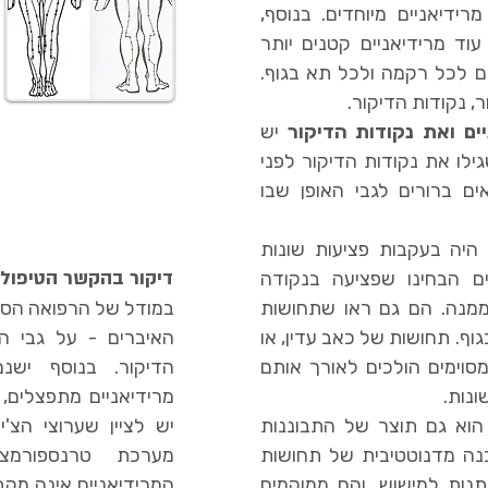
חוברים ל12 האיברים), ועוד 8 מרידיאניים מיוחדים. בנוסף,
וד מרידיאניים קטנים יותר
ם לכל רקמה ולכל תא בגוף.
, נקודות הדיקור.
ים ואת נקודות הדיקור
יש
ילו את נקודות הדיקור לפני
אים ברורים לגבי האופן שבו
 היה בעקבות פציעות שונות
< דיקור בהקשר הטיפולי
ם הבחינו שפציעה בנקודה
ממנה. הם גם ראו שתחושות
גוף. תחושות של כאב עדין, או
האיברים - על גבי ה
סוימים הולכים לאורך אותם
ונות.
מרידיאניים מתפצלים, 
ם הוא גם תוצר של התבוננות
יש לציין שערוצי הצ'
הבנה מדנוטטיבית של תחושות
מערכת טרנספורמצ
יתנות למישוש, והם ממוקמים
המרידיאניים אינה מק