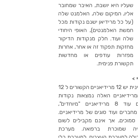
שעליו היא יושבת, האיבר שמחובר
אליו, המיקום שלה,
האלמנט
שלה
(על כל מרידיאן ישנם נקודות מכל
חמשת האלמנטים), האופי היחודי
שלה ועוד. חלק מנקודות הדיקור
מחזקות תפקוד זה או אחר, אחרות
מפזרות עודפים או מחדשות
תקשורת פנימית.
במודל של הרפואה הסינית יש 12 מרידיאניים הקשורים ל 12
מרידיאניים האלה נמצאות נקודות
הדיקור. בנוסף ישנם עוד 8 מרידיאניים "מיוחדים",
מחברים ועוד סוגים של מרידיאניים.
י סמוכים, אך אינם מקבילים לשום
יה שמוכרת ברפואה. מערכת
בילה למערכת העצבים, למערכת כלי