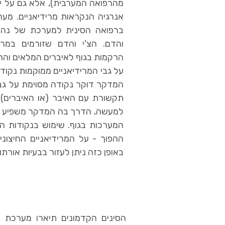
מהרפואה המערבית), אלא גם על י
אנרגיה הנקראות מרידיאניים. מער
ברפואה הסינית למערכת של נהרו
והדם. הצ'י והדם שזורמים במר
הרקמות בגוף לאיברים המלאים והחלו
על גבי המרידיאניים ממוקמות נקוד
המדקר דוקר נקודה מסוימת על גבי
תקשורת עם האיבר (או האיברים) הק
למעשה, הדרך בה המדקר משפיע על
המערכות בגוף. שימוש בנקודות הדי
ההפוך - על המרידיאניים החיצונ
באופן כזה ניתן לעזור בבעיות אורתו
הסינים הקדמונים תיארו מערכת של