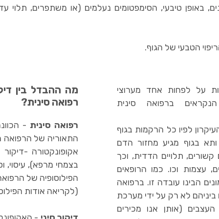
נים, באופן טיבעי, הסימפטומים נעלמים (או משתפרים, תלוי
יפוי הטבעי של הגוף.
מה ההבדל בין דיקו
ות על לפחות אחד מערוצי
רפואה סינית?
הנקראים ברפואה סינית
רפואה סינית
- הכוונ
קרון לפיו כל הרקמות בגוף
התאוריה של הרפואה ה
ותא בגוף מגיע מחזור הדם
אקופונקטורה -דיקור 
קשורים, תלויים הדדית, וכך
בצמחי מרפא), עיסוי, ו
ם, עצמות וכו. כמו הרופאים
הפילוסופיה של הרפואה
ים הבינו עובדה זו. ברפואה
(לקריאה אודות הפילוס
ביניהם לא רק על ידי מערכת
עצבים (אותן אנו מכירים
דיקור סיני
- האקופונק