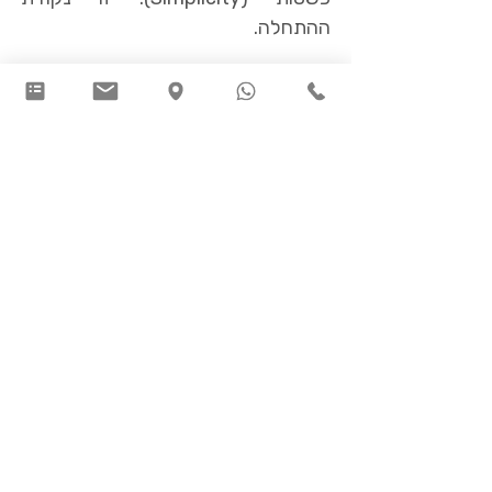
ההתחלה.
המשך >>
אספקט נוסף של המדיטציה הוא
משמעת
. משמעת מובילה לפתיחות.
משמעת היא משהו דורשני, משמעת
חריפה: משמעת להיות, לשבת ולתרגל,
לשתף בתרגול את הקונספציות, את
תת-המודע, את הרגשות ואת ענייני
היום-יום. אימון במשמעת שכזו מתחיל
לאט-לאט לפתוח שער ענק; שער עץ
כבד שנסגר בחוזקה. כדי לפתוח אותו,
צריך קודם כול לתפוס בידית, ואז לדחוף