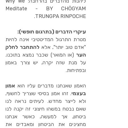
ליהנות מהדברים בהרחבה: Why We
Meditate - BY CHÖGYAM
TRUNGPA RINPOCHE.
עיקרי הדברים (בתרגום חופשי):
מטרת התרגול המדיטטיבי אינה להיות
"אדם טוב יותר", אלא
להתחבר לחלק
הער
(או המואר) שכבר נמצא בתוכנו.
על מנת שזה יקרה, יש צורך באמון
ובפתיחות.
האמון שאנחנו מדברים עליו הוא
אמון
בעצמי
. זהו אמון בסיסי שצריך לחשוף,
ולא לייצר מחדש. לעיתים נראה לנו
שאם נבטח במשהו חיצוני זה יקנה לנו
ביטחון, אך למעשה, כאשר אנחנו
מחצינים את הביטחון ומאבדים את