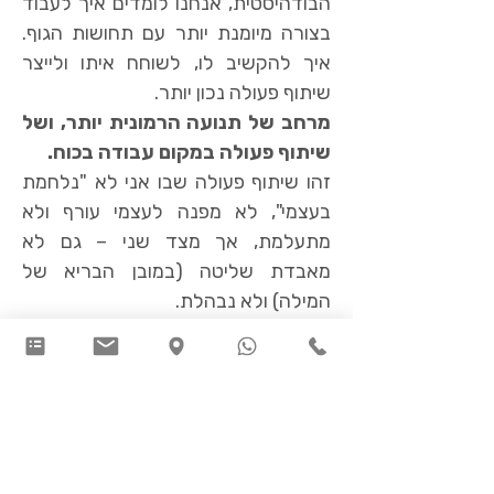
הבודהיסטית,
אנחנו לומדים איך לעבוד
בצורה מיומנת יותר עם תחושות הגוף.
איך להקשיב לו, לשוחח איתו ולייצר
שיתוף פעולה נכון יותר.
מרחב של תנועה הרמונית יותר, ושל
שיתוף פעולה במקום עבודה בכוח.
זהו שיתוף פעולה שבו אני לא "נלחמת
בעצמי", לא מפנה לעצמי עורף ולא
מתעלמת, אך מצד שני – גם לא
מאבדת שליטה (במובן הבריא של
המילה) ולא נבהלת.
הדיקור הסיני עושה חלק מהעבודה
ולוקח אותנו את הצעדים הראשונים
בדרך. מכיוון שהוא מכוון את תחושות
הגוף למצבן הטבעי וההרמוני, הוא מרגיע
ומאפשר
מרחב פנימי פתוח ובטוח
. כך