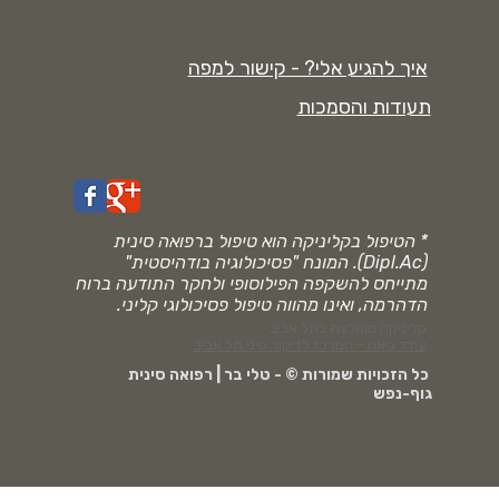
איך להגיע אלי? - קישור למפה
תעודות והסמכות
* הטיפול בקליניקה הוא טיפול ברפואה סינית
(Dipl.Ac). המונח "פסיכולוגיה בודהיסטית"
מתייחס להשקפה הפילוסופי ולחקר התודעה ברוח
הדהרמה, ואינו מהווה טיפול פסיכולוגי קליני.
קליניקה מומלצת בתל אביב -
עודד גיאת - המרכז לדיקור סיני תל אביב
כל הזכויות שמורות © - טלי בר | רפואה סינית
גוף-נפש