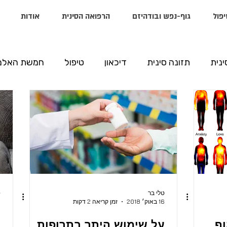
יפול
גוף-נפש ובודהיזם
הרפואה הסינית
אודות
ינית
תזונה סינית
דיכאון
טיפול
חמשת האלמ
טלי בר
ט
16 באוק׳ 2018
זמן קריאה 2 דקות
5
ף
על שימוש היתר בתרופות
ב