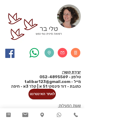
יצירת קשר:
טלפון -
052-4895569
מייל -
talibar123@gmail.com
כתובת - דוד פינסקי 51 א | קלר 3א - חיפה
לאתר האינטרנט
שעות הפעילות:
יום א'-ה: 8:00-15:30
יום ה' - 18:00 - 21:00