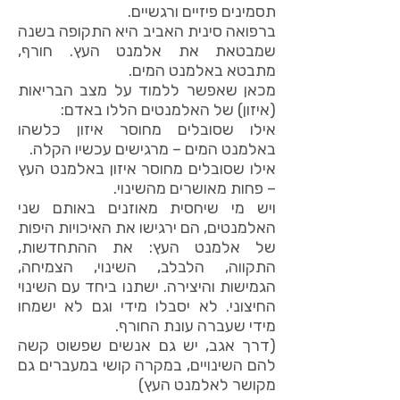
תסמינים פיזיים ורגשיים.
ברפואה סינית האביב היא התקופה בשנה
שמבטאת את אלמנט העץ. חורף,
מתבטא באלמנט המים.
מכאן שאפשר ללמוד על מצב הבריאות
(איזון) של האלמנטים הללו באדם:
אילו שסובלים מחוסר איזון כלשהו
באלמנט המים – מרגישים עכשיו הקלה.
אילו שסובלים מחוסר איזון באלמנט העץ
– פחות מאושרים מהשינוי.
ויש מי שיחסית מאוזנים באותם שני
האלמנטים, הם ירגישו את האיכויות היפות
של אלמנט העץ: את ההתחדשות,
התקווה, הלבלב, השינוי, הצמיחה,
הגמישות והיצירה. ישתנו ביחד עם השינוי
החיצוני. לא יסבלו מידי וגם לא ישמחו
מידי שעברה עונת החורף.
(דרך אגב, יש גם אנשים שפשוט קשה
להם השינויים, במקרה קושי במעברים גם
מקושר לאלמנט העץ)