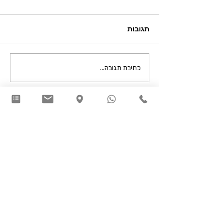
תגובות
על שימוש היתר בתרופות
כתיבת תגובה...
והשפעתם על בריאות
הציבור
לכל שאלה או התלבטות,
אני כאן: