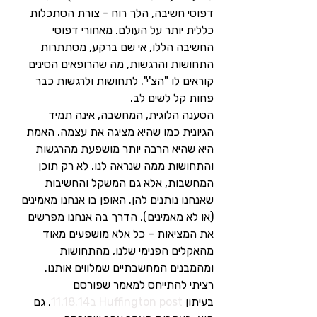
דפוסי חשיבה, הלך רוח - צורת הסתכלות 
כללית יותר על העולם. מאחורי דפוסי 
החשיבה הללו, אי שם ברקע, מסתתרות 
התחושות והרגשות, מה שהרופאים הסינים 
קוראים לו "הצ'י". לתחושות ולרגשות כבר 
פחות קל לשים לב.
הטענה הלוגית, המחשבה, אינה תמיד 
הגיונית כמו שהיא מציגה את עצמה. האמת 
היא שהיא הרבה יותר מושפעת מהרגשות 
והתחושות ממה שנראה לנו. לא רק תוכן 
המחשבות, אלא גם המשקל והחשיבות 
שאנחנו נותנים להן. האופן בו אנחנו מאמינים 
(או לא מאמינים), הדרך בה אנחנו מפרשים 
את המציאות – כל אלא מושפעים מאוד 
מהאקלים הפנימי שלנו, מהתחושות 
ומהמבנים המחשבתיים שמלווים אותנו.
רציתי להתייחס למאמר שפורסם 
בעיתון 
Huffington post ב11.18.14
, גם 