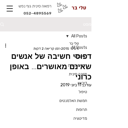
רפואה סינית גוף נפש
טלי בר
052-4895569
פוסט
All Posts
טלי בר
All Posts
4 בינו׳ 2015
זמן קריאה 2 דקות
דפוסי חשיבה של אנשים
גוף נפש
שאינם מאושרים... באופן
רפואה סינית
תזונה סינית
כרוני
דיכאון
עודכן:
11 ביוני 2019
טיפול
חמשת האלמנטים
תרופות
מדיטציה