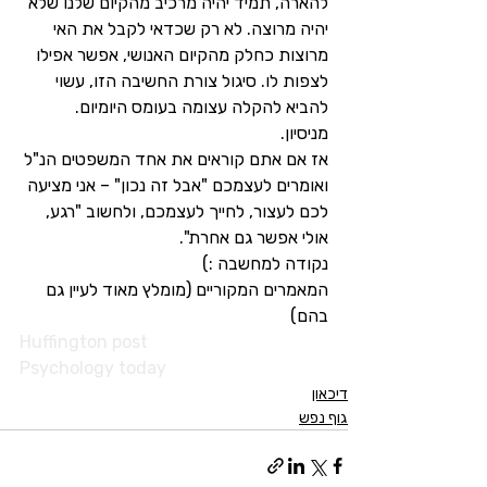
להארה, תמיד יהיה מרכיב מהקיום שלנו שלא 
יהיה מרוצה. לא רק שכדאי לקבל את האי 
מרוצות כחלק מהקיום האנושי, אפשר אפילו 
לצפות לו. סיגול צורת החשיבה הזו, עשוי 
להביא להקלה עצומה בעומס היומיום. 
מניסיון. 
אז אם אתם קוראים את אחד המשפטים הנ"ל 
ואומרים לעצמכם "אבל זה נכון" – אני מציעה 
לכם לעצור, לחייך לעצמכם, ולחשוב "רגע, 
אולי אפשר גם אחרת".
נקודה למחשבה :)
המאמרים המקוריים (מומלץ מאוד לעיין גם 
בהם)
Huffington post
Psychology today
דיכאון
גוף נפש