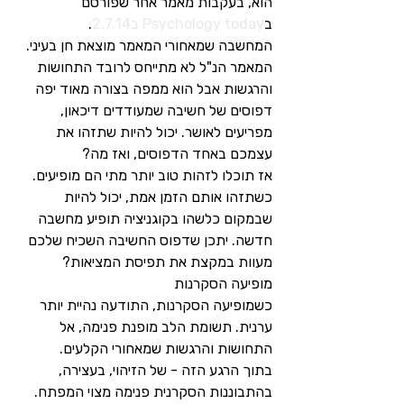
הוא, בעקבות מאמר אחר שפורסם 
ב
Psychology today ב2.7.14
.
המחשבה שמאחורי המאמר מוצאת חן בעיני. 
המאמר הנ"ל לא מתייחס לרובד התחושות 
והרגשות אבל הוא ממפה בצורה מאוד יפה 
דפוסים של חשיבה שמעודדים דיכאון, 
מפריעים לאושר. יכול להיות שתזהו את 
עצמכם באחד הדפוסים, ואז מה?
אז תוכלו לזהות טוב יותר מתי הם מופיעים. 
כשתזהו אותם הזמן אמת, יכול להיות 
שבמקום כלשהו בקוגניציה תופיע מחשבה 
חדשה. יתכן שדפוס החשיבה השכיח שלכם 
מעוות במקצת את תפיסת המציאות?
מופיעה הסקרנות
כשמופיעה הסקרנות, התודעה נהיית יותר 
ערנית. תשומת הלב מופנת פנימה, אל 
התחושות והרגשות שמאחורי הקלעים.
בתוך הרגע הזה - של הזיהוי, בעצירה, 
בהתבוננות הסקרנית פנימה מצוי המפתח.