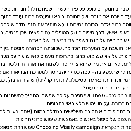
, שברוב המקרים פועל על פי ההכשרה שניתנה לו (והנחיות משרד
עד לשרת את טובתו של החולה. רופא שפעמים רבות עובד בתוך 
וסר בכוח אדם. מכורח נסיבות שלא מותיר את הזמן הדרוש להכ
אופן אישי, ודרך סיפורים של מטופלים גם רופאים שכן מנסים, ב
ינוי אורך חיים על מנת לשפר את בריאותו של האדם.
 אני חושבת על המערכת הגדולה, שכוונתה הטהורה מוסטת בין 
פות. על אף ששימוש כרוני בתרופות מעמיס לאין שיעור על מער
ת לאדם את מה שהוא צריך כדי לשנות את אורך חייו לכיוון ברי
ת להשתעשע בה - כמה כסף היה נחסך למערכת הבריאות אם כ
זמין ותדיר תזונאי/ת, פסיכולוג/ת, ומדקר/ת (ויש עוד הרבה). כמ
העתידיות היו נמנעות?
 באנגליה. 
ה ברורה, על השימוש הלא ראוי בתרופות.
 בתרופות הוא הסיבה השלישית בגודלה למוות (אחרי בעיות לב ו
עצום של טיפול באנשים באמצעות שימוש כרוני תרופות. 
באנגליה יש תוכנית ממסדית הנקראת ng Wisely campaign