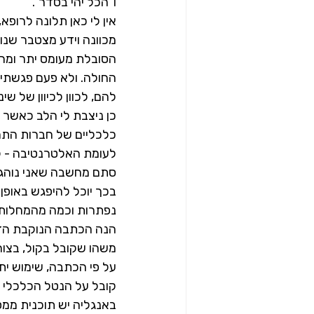
ו"הכל יהי בסדר".
אין לי כאן תלונה לרופא
מכוונה וידע מצטבר שנו
הסובלת מעומס יתר ומח
החולה. ולא פעם פגשתי ב
להם, לכוון לכיוון של ש
כן ניצבת לי הלב כאשר
כלכליים של חברות התרו
לעומת האלטרנטיבה - לת
סתם מחשבה שאני נוהג
בכך יוכל להיפגש באופן 
נפתרות וכמה מהמחלות 
הנה הכתבה הנוקבת הזו ב The Guardian שמספרת על כך שמשהו מתחיל להשתנות
משהו שקובל בקול, בצור
על פי הכתבה, שימוש יתר
קובל על הנטל הכלכלי ה