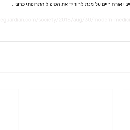
וי אורח חיים על מנת להוריד את הטיפול התרופתי כרוני.. 
heguardian.com/society/2018/aug/30/modern-medici