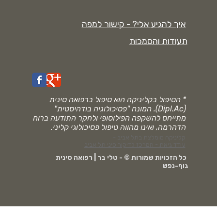
איך להגיע אלי? - קישור למפה
תעודות והסמכות
* הטיפול בקליניקה הוא טיפול ברפואה סינית
(Dipl.Ac). המונח "פסיכולוגיה בודהיסטית"
מתייחס להשקפה הפילוסופי ולחקר התודעה ברוח
הדהרמה, ואינו מהווה טיפול פסיכולוגי קליני.
קליניקה מומלצת בתל אביב -
עודד גיאת - המרכז לדיקור סיני תל אביב
כל הזכויות שמורות © - טלי בר | רפואה סינית
גוף-נפש