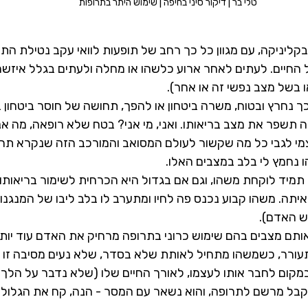
טלי בר | דיקור סיני בחיפה | שימוש היתר בתרופות
 בקליניקה, עם מגוון כל כך רחב של תופעות לוואי עקב נטילת הת
חיים. לעתים לאחר ארוע כלשהו או מחלה ולעתים בגלל איזשהו
בשל מצב נפשי זה או אחר). 
ך נחרץ ובטוח, משרה ביטחון או להפך, תחושה של חוסר ביטחון 
שפר את מצב בריאותו. ואני, מי אני? בטח שלא רופאה, מה אני 
י לגבי כל מה שקשור לעולם המסואב והמורכב הזה שנקרא תרופ
 נחמץ לי בלב במצבים האלו.
 תמיד לוקחת משהו, וגם אם בגדול היא הכרחית לשימור בריאותו
יתה. משהו קבוע נכנס פה לחיו ומתערב לו בלב ליבו של המנגנון
ש האדם).
אותם מצבים בהם שימוש כרוני בתרופה מרחיק את האדם עוד יותר
ורר, כשמשהו מתחיל לאותת שלא בסדר, שלא נעים מסיבה זו או
מקום לחבר אותו לעצמו, לאורך החיים שלו (שלא נדבר על הלך 
 מקבל מרשם לתרופה, והוא נשאר עם המסר - הנה, קח את הגלולה 